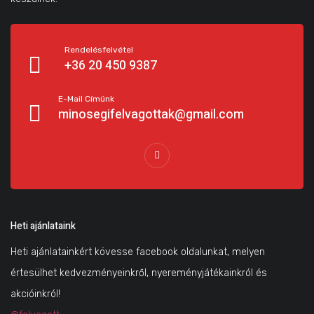
Rendelésfelvétel
+36 20 450 9387
E-Mail Címünk
minosegifelvagottak@gmail.com
Heti ajánlataink
Heti ajánlatainkért kövesse facebook oldalunkat, melyen
értesülhet kedvezményeinkről, nyereményjátékainkról és
akcióinkról!